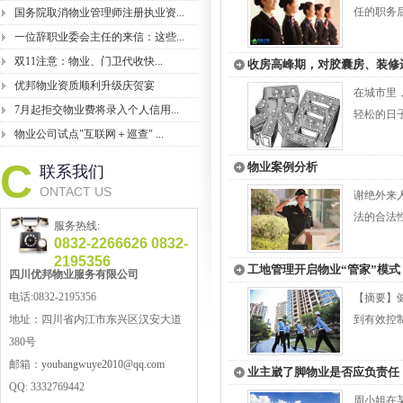
任的职务后
国务院取消物业管理师注册执业资...
一位辞职业委会主任的来信：这些...
双11注意：物业、门卫代收快...
收房高峰期，对胶囊房、装修
优邦物业资质顺利升级庆贺宴
在城市里
7月起拒交物业费将录入个人信用...
轻松的日子
物业公司试点"互联网＋巡查" ...
C
物业案例分析
联系我们
ONTACT US
谢绝外来
法的合法性
服务热线:
0832-2266626 0832-
2195356
工地管理开启物业“管家”模式
四川优邦
物业服务
有限公司
电话:0832-2195356
【摘要】
地址：
四川省内江市东兴区汉安大道
到有效控制
380号
邮箱：
youbangwuye2010@qq.com
业主崴了脚物业是否应负责任
QQ:
3332769442
周小姐在